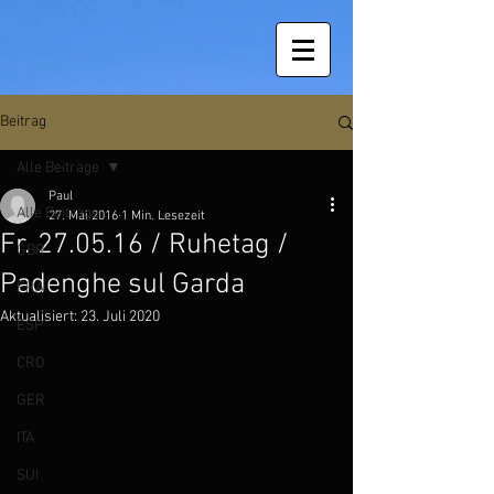
Beitrag
Alle Beiträge
Paul
Alle Beiträge
27. Mai 2016
1 Min. Lesezeit
Fr. 27.05.16 / Ruhetag /
GBR
Padenghe sul Garda
FRA
Aktualisiert:
23. Juli 2020
ESP
CRO
GER
ITA
SUI