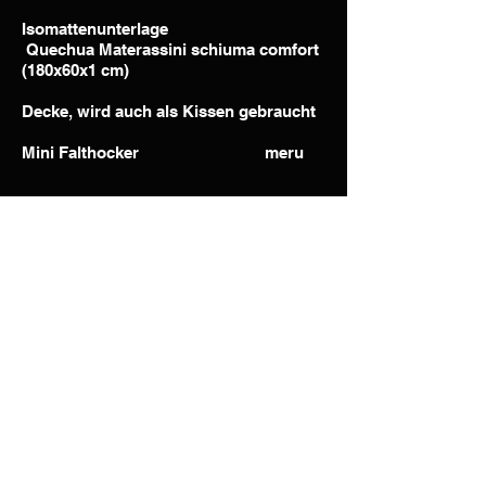
Isomattenunterlage
Quechua Materassini schiuma comfort
(180x60x1 cm)
Decke, wird auch als Kissen gebraucht
Mini Falthocker meru
Italien
Zelt Vaude
Space L 3P, green (3600 gr.)
Footprint (Zeltunterlage) Vaude
Schlafsack: Vaude
ice wall 450 (füllgewicht 450 gr. /
gesamtgewicht 1400 gr.)
comfort
+1 / limit -4 / extreme -22 grad