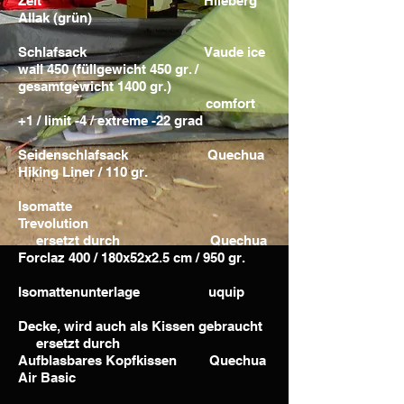
Zelt Hileberg
Allak (grün)
Schlafsack Vaude ice
wall 450 (füllgewicht 450 gr. /
gesamtgewicht 1400 gr.)
comfort
+1 / limit -4 / extreme -22 grad
Seidenschlafsack Quechua
Hiking Liner / 110 gr.
Isomatte
Trevolution
ersetzt durch Quechua
Forclaz 400 / 180x52x2.5 cm / 950 gr.
Isomattenunterlage uquip
Decke, wird auch als Kissen gebraucht
ersetzt durch
Aufblasbares Kopfkissen Quechua
Air Basic