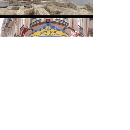
Deutschland 6`897 km / Italien 5
`975 km
/ Schweiz 5`670
km / Frankreich 4`449
km / Spanien 1`501 km / England 679 Km
/ Österreich 672 / Kroatien 484 km /