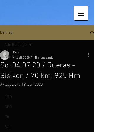
Beitrag
Alle Beiträge
Paul
Alle Beiträge
4. Juli 2020
1 Min. Lesezeit
So. 04.07.20 / Rueras -
GBR
Sisikon / 70 km, 925 Hm
FRA
Aktualisiert:
19. Juli 2020
ESP
CRO
GER
ITA
SUI