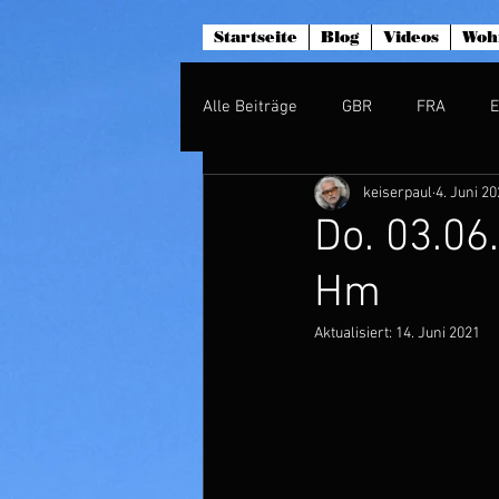
Startseite
Blog
Videos
Woh
Alle Beiträge
GBR
FRA
keiserpaul
4. Juni 2
Do. 03.06
Hm
Aktualisiert:
14. Juni 2021