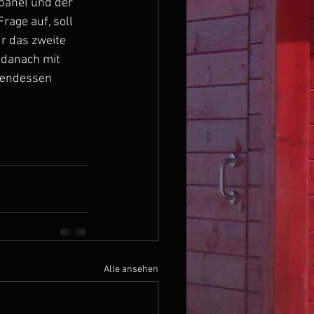
panel und der 
age auf, soll 
r das zweite 
danach mit 
bendessen 
Alle ansehen