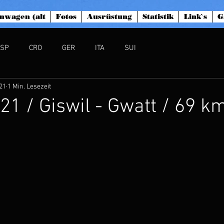
nwagen (alt
Fotos
Ausrüstung
Statistik
Link`s
G
ESP
CRO
GER
ITA
SUI
021
1 Min. Lesezeit
.21 / Giswil - Gwatt / 69 k