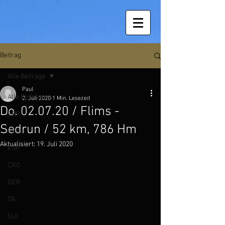
Beitrag
Alle Beiträge
Paul
Alle Beiträge
2. Juli 2020
1 Min. Lesezeit
Do. 02.07.20 / Flims -
GBR
Sedrun / 52 km, 786 Hm
FRA
Aktualisiert:
19. Juli 2020
ESP
CRO
GER
ITA
SUI