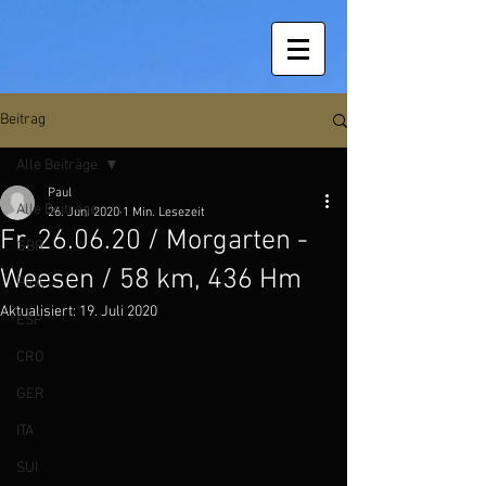
Beitrag
Alle Beiträge
Paul
Alle Beiträge
26. Juni 2020
1 Min. Lesezeit
Fr. 26.06.20 / Morgarten -
GBR
Weesen / 58 km, 436 Hm
FRA
Aktualisiert:
19. Juli 2020
ESP
CRO
GER
ITA
SUI