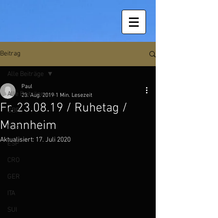
Beitrag
Alle Beiträge
Paul
Alle Beiträge
23. Aug. 2019
1 Min. Lesezeit
Fr. 23.08.19 / Ruhetag /
GBR
Mannheim
FRA
Aktualisiert:
17. Juli 2020
ESP
CRO
GER
ITA
SUI