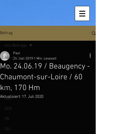
Beitrag
Alle Beiträge
Paul
Alle Beiträge
24. Juni 2019
1 Min. Lesezeit
Mo. 24.06.19 / Beaugency -
GBR
Chaumont-sur-Loire / 60
FRA
km, 170 Hm
ESP
Aktualisiert:
17. Juli 2020
CRO
GER
ITA
SUI