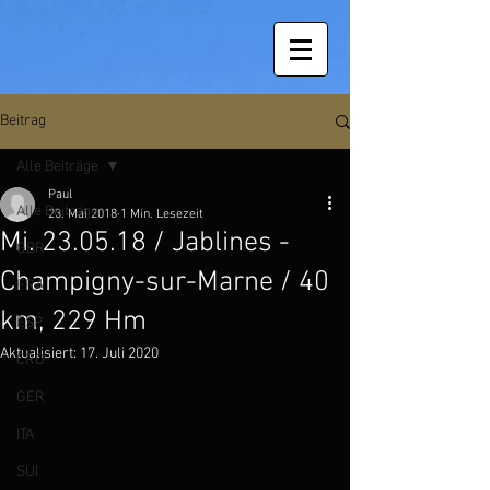
Beitrag
Alle Beiträge
Paul
Alle Beiträge
23. Mai 2018
1 Min. Lesezeit
Mi. 23.05.18 / Jablines -
GBR
Champigny-sur-Marne / 40
FRA
km, 229 Hm
ESP
Aktualisiert:
17. Juli 2020
CRO
GER
ITA
SUI