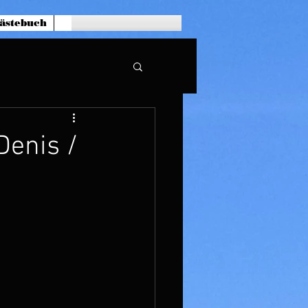
ästebuch
Denis /