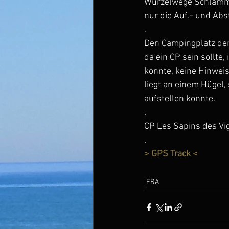
Wurzelwege Schlammlö
nur die Auf.- und Abs
.
Den Campingplatz den 
da ein CP sein sollte,
konnte, keine Hinweis
liegt an einem Hügel,
aufstellen konnte.
.
CP Les Sapins des Vig
.
> GPS Track <
FRA