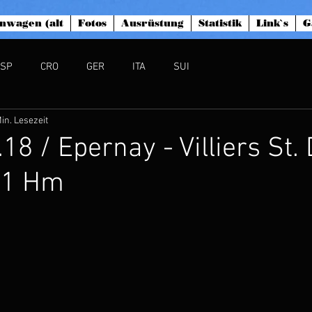
nwagen (alt
Fotos
Ausrüstung
Statistik
Link`s
G
ESP
CRO
GER
ITA
SUI
in. Lesezeit
18 / Epernay - Villiers St. 
91 Hm