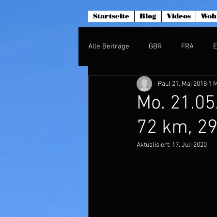
Startseite
Blog
Videos
Woh
Alle Beiträge
GBR
FRA
Paul
21. Mai 2018
1 M
Mo. 21.05.
72 km, 2
Aktualisiert:
17. Juli 2020