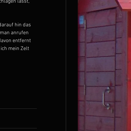
lägen lässt, 
arauf hin das 
o man anrufen 
davon entfernt 
ich mein Zelt 