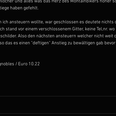
cher und alles was das Herz des Montainbikers höher sch
tiege haben gefehlt.
ich ansteuern wollte, war geschlossen es deutete nichts d
 ich stand vor einem verschlossenem Gitter, keine Tel,nr. w
schilder. Also den nächsten ansteuern welcher nicht weit 
 so das es einen "deftigen" Anstieg zu bewältigen gab bevor 
nobles / Euro 10.22  