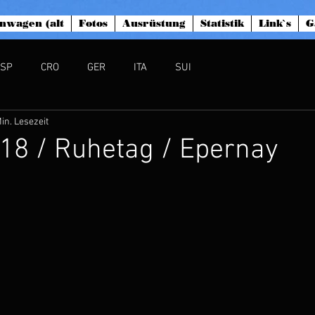
nwagen (alt
Fotos
Ausrüstung
Statistik
Link`s
G
ESP
CRO
GER
ITA
SUI
in. Lesezeit
.18 / Ruhetag / Epernay