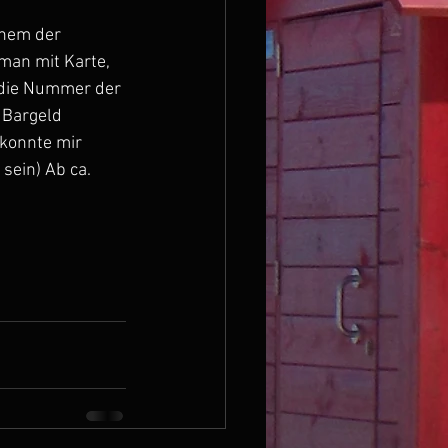
inem der 
man mit Karte, 
 die Nummer der 
 Bargeld 
 konnte mir 
sein) Ab ca. 