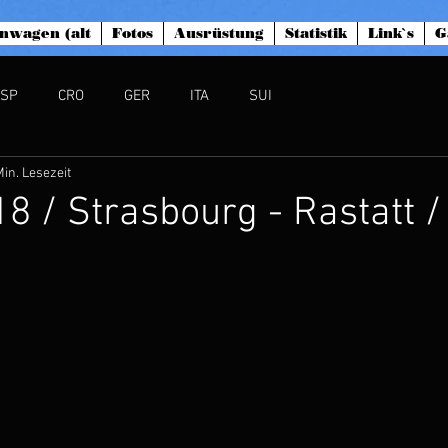
nwagen (alt
Fotos
Ausrüstung
Statistik
Link`s
G
ESP
CRO
GER
ITA
SUI
Min. Lesezeit
.18 / Strasbourg - Rastatt 