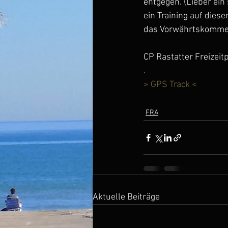
entgegen. (Lieber ein
ein Training auf dies
das Vorwährtskomme
CP Rastatter Freizeitp
.
> GPS Track < 
FRA
Aktuelle Beiträge