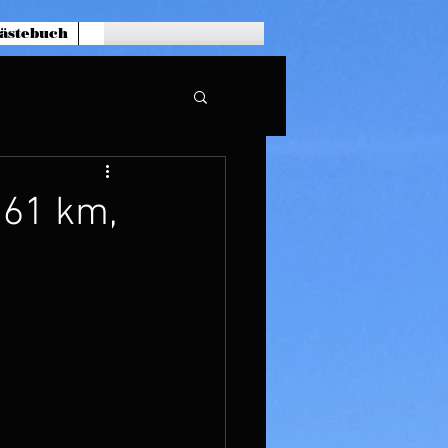
ästebuch
/ 61 km,