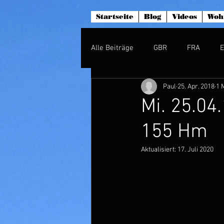
Startseite
Blog
Videos
Woh
Alle Beiträge
GBR
FRA
Paul
25. Apr. 2018
1 
Mi. 25.04.
155 Hm
Aktualisiert:
17. Juli 2020