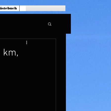
ästebuch
3 km,