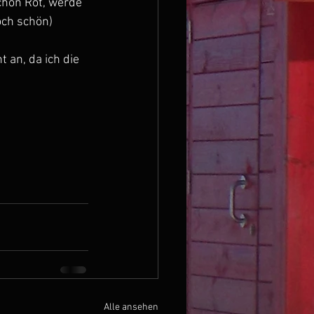
chon Rot, werde 
och schön)
 an, da ich die 
Alle ansehen