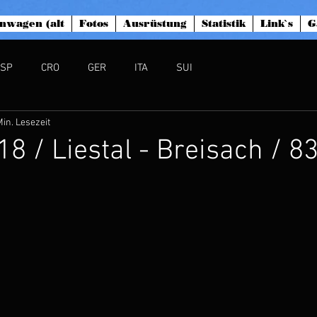
nwagen (alt
Fotos
Ausrüstung
Statistik
Link`s
G
ESP
CRO
GER
ITA
SUI
Min. Lesezeit
18 / Liestal - Breisach / 8