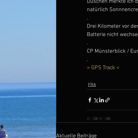
Duschen merkte ich da
natürlich Sonnnencre
.
Drei Kilometer vor de
Batterie nicht wechse
.
CP Münsterblick / Eu
.
> GPS Track <
FRA
Aktuelle Beiträge