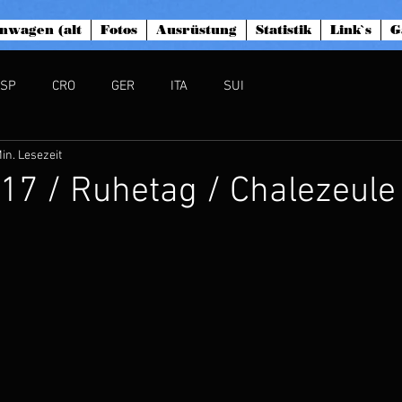
nwagen (alt
Fotos
Ausrüstung
Statistik
Link`s
G
ESP
CRO
GER
ITA
SUI
in. Lesezeit
.17 / Ruhetag / Chalezeule