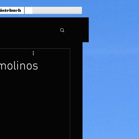
ästebuch
emolinos