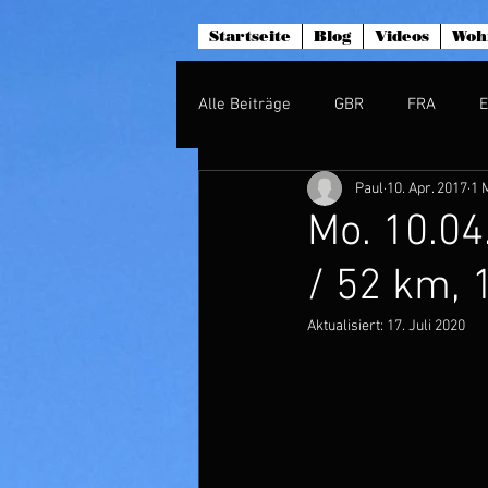
Startseite
Blog
Videos
Woh
Alle Beiträge
GBR
FRA
Paul
10. Apr. 2017
1 
Mo. 10.04
/ 52 km,
Aktualisiert:
17. Juli 2020