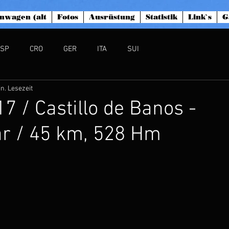
nwagen (alt
Fotos
Ausrüstung
Statistik
Link`s
G
ESP
CRO
GER
ITA
SUI
in. Lesezeit
17 / Castillo de Banos -
r / 45 km, 528 Hm