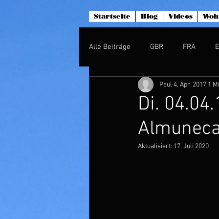
Startseite
Blog
Videos
Woh
Alle Beiträge
GBR
FRA
Paul
4. Apr. 2017
1 M
Di. 04.04.
Almuneca
Aktualisiert:
17. Juli 2020