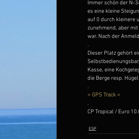
Immer schön der N-34
es eine kleine Steigu
auf 0 durch kleinere 
zunehmend, aber mit e
war. Nach der Anmeldu
.
Dieser Platz gehört e
Selbstbedienungsbar,
Kasse, eine Kochgele
die Berge resp. Hügel
.
> GPS Track <
.
CP Tropical / Euro 10
ESP