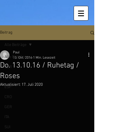
Beitrag
Alle Beiträge
Paul
Alle Beiträge
13. Okt. 2016
1 Min. Lesezeit
Do. 13.10.16 / Ruhetag /
GBR
Roses
FRA
Aktualisiert:
17. Juli 2020
ESP
CRO
GER
ITA
SUI