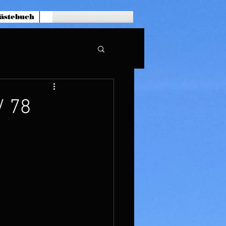
ästebuch
/ 78