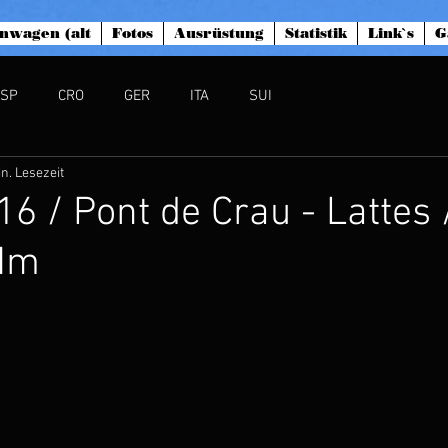
nwagen (alt
Fotos
Ausrüstung
Statistik
Link`s
G
ESP
CRO
GER
ITA
SUI
in. Lesezeit
16 / Pont de Crau - Lattes 
Hm