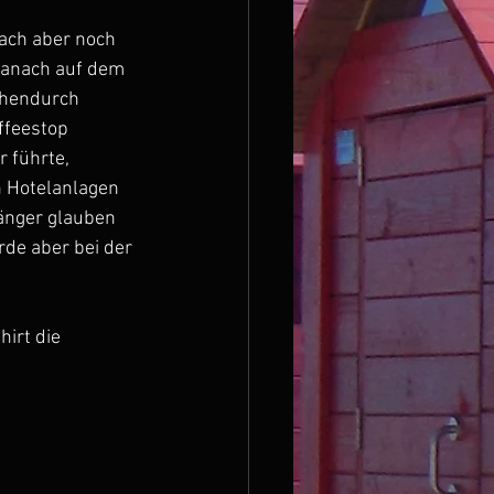
ch aber noch 
danach auf dem 
chendurch 
ffeestop 
 führte, 
n Hotelanlagen 
änger glauben 
de aber bei der 
irt die 