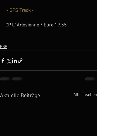
.
> GPS Track <
.
CP L`Arlesienne / Euro 19.55
ESP
Alle ansehen
Aktuelle Beiträge