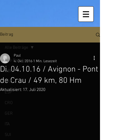
Beitrag
Alle Beiträge
Paul
Alle Beiträge
4. Okt. 2016
1 Min. Lesezeit
Di. 04.10.16 / Avignon - Pont
GBR
de Crau / 49 km, 80 Hm
FRA
Aktualisiert:
17. Juli 2020
ESP
CRO
GER
ITA
SUI