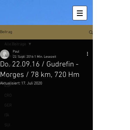
Beitrag
Alle Beiträge
Paul
Alle Beiträge
22. Sept. 2016
1 Min. Lesezeit
Do. 22.09.16 / Gudrefin -
GBR
Morges / 78 km, 720 Hm
FRA
Aktualisiert:
17. Juli 2020
ESP
CRO
GER
ITA
SUI