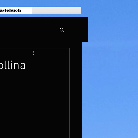
ästebuch
ollina