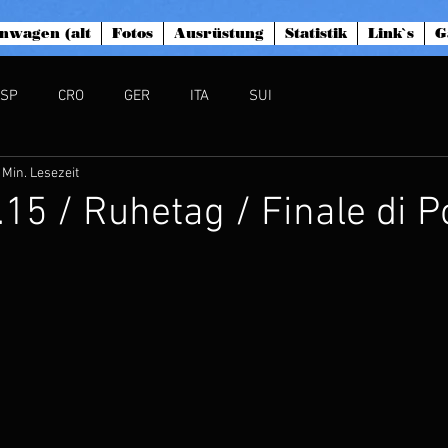
nwagen (alt
Fotos
Ausrüstung
Statistik
Link`s
G
ESP
CRO
GER
ITA
SUI
 Min. Lesezeit
.15 / Ruhetag / Finale di P