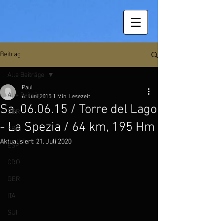
Beitrag
Alle Beiträge
Paul
Alle Beiträge
6. Juni 2015
1 Min. Lesezeit
Sa. 06.06.15 / Torre del Lago
GBR
- La Spezia / 64 km, 195 Hm
FRA
Aktualisiert:
21. Juli 2020
ESP
CRO
GER
ITA
SUI