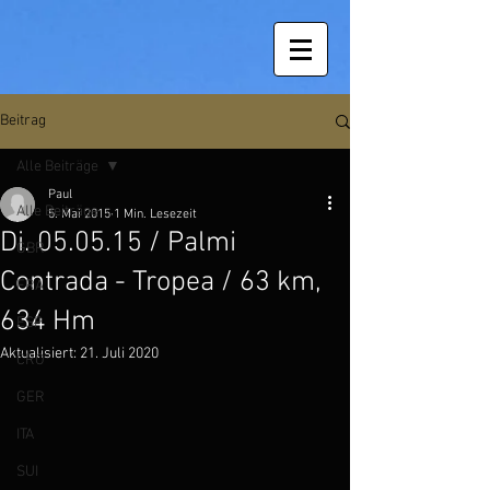
Beitrag
Alle Beiträge
Paul
Alle Beiträge
5. Mai 2015
1 Min. Lesezeit
Di. 05.05.15 / Palmi
GBR
Contrada - Tropea / 63 km,
FRA
634 Hm
ESP
Aktualisiert:
21. Juli 2020
CRO
GER
ITA
SUI