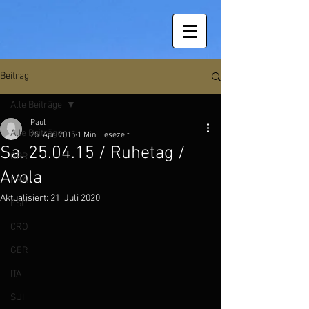
Beitrag
Alle Beiträge
Paul
Alle Beiträge
25. Apr. 2015
1 Min. Lesezeit
Sa. 25.04.15 / Ruhetag /
GBR
Avola
FRA
Aktualisiert:
21. Juli 2020
ESP
CRO
GER
ITA
SUI