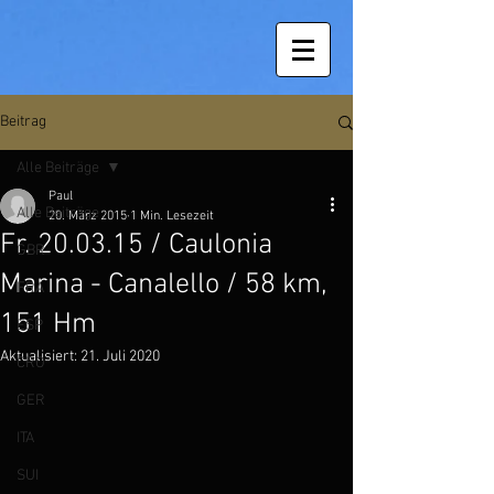
Beitrag
Alle Beiträge
Paul
Alle Beiträge
20. März 2015
1 Min. Lesezeit
Fr. 20.03.15 / Caulonia
GBR
Marina - Canalello / 58 km,
FRA
151 Hm
ESP
Aktualisiert:
21. Juli 2020
CRO
GER
ITA
SUI