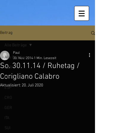
Beitrag
Alle Beiträge
Paul
Alle Beiträge
30. Nov. 2014
1 Min. Lesezeit
So. 30.11.14 / Ruhetag /
GBR
Corigliano Calabro
FRA
Aktualisiert:
20. Juli 2020
ESP
CRO
GER
ITA
SUI