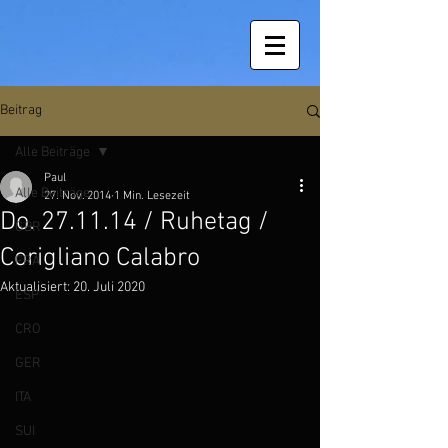
Beitrag
Alle Beiträge
Paul
Alle Beiträge
27. Nov. 2014
1 Min. Lesezeit
Do. 27.11.14 / Ruhetag /
GBR
Corigliano Calabro
FRA
Aktualisiert:
20. Juli 2020
ESP
CRO
GER
ITA
SUI