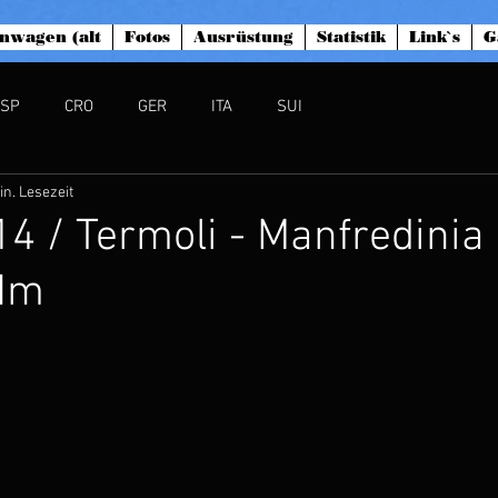
nwagen (alt
Fotos
Ausrüstung
Statistik
Link`s
G
ESP
CRO
GER
ITA
SUI
in. Lesezeit
.14 / Termoli - Manfredinia
Hm