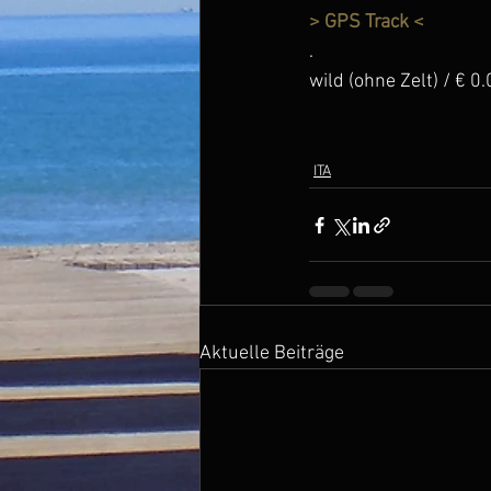
> GPS Track <
.
wild (ohne Zelt) / € 0
ITA
Aktuelle Beiträge