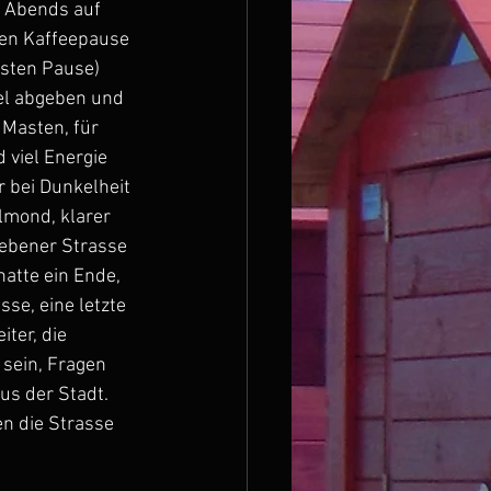
r Abends auf 
ten Kaffeepause 
rsten Pause) 
el abgeben und 
Masten, für 
 viel Energie 
r bei Dunkelheit 
llmond, klarer 
ebener Strasse 
hatte ein Ende, 
se, eine letzte 
ter, die 
sein, Fragen 
us der Stadt. 
n die Strasse 