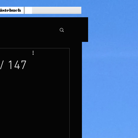
ästebuch
 / 147