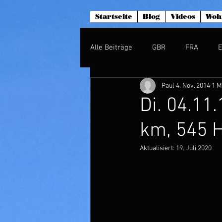
Startseite
Blog
Videos
Woh
Alle Beiträge
GBR
FRA
Paul
4. Nov. 2014
1 M
Di. 04.11
km, 545 
Aktualisiert:
19. Juli 2020