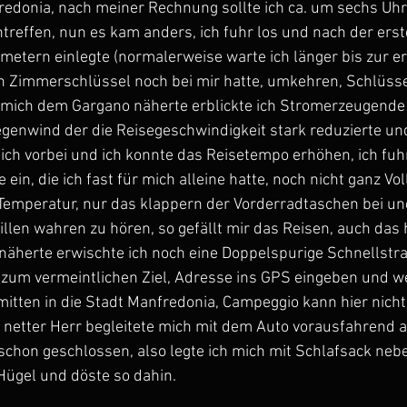
redonia, nach meiner Rechnung sollte ich ca. um sechs Uh
treffen, nun es kam anders, ich fuhr los und nach der ers
ometern einlegte (normalerweise warte ich länger bis zur e
en Zimmerschlüssel noch bei mir hatte, umkehren, Schlüss
h mich dem Gargano näherte erblickte ich Stromerzeugende 
genwind der die Reisegeschwindigkeit stark reduzierte und
lich vorbei und ich konnte das Reisetempo erhöhen, ich fuh
ein, die ich fast für mich alleine hatte, noch nicht ganz Vo
mperatur, nur das klappern der Vorderradtaschen bei un
illen wahren zu hören, so gefällt mir das Reisen, auch das 
 näherte erwischte ich noch eine Doppelspurige Schnellstras
zum vermeintlichen Ziel, Adresse ins GPS eingeben und wei
itten in die Stadt Manfredonia, Campeggio kann hier nicht 
n netter Herr begleitete mich mit dem Auto vorausfahrend a
schon geschlossen, also legte ich mich mit Schlafsack nebe
Hügel und döste so dahin.