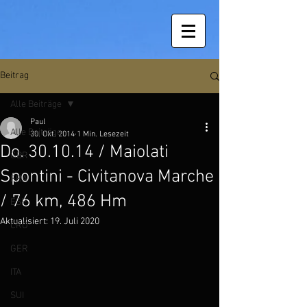
Beitrag
Alle Beiträge
Paul
Alle Beiträge
30. Okt. 2014
1 Min. Lesezeit
Do. 30.10.14 / Maiolati
GBR
Spontini - Civitanova Marche
FRA
/ 76 km, 486 Hm
ESP
Aktualisiert:
19. Juli 2020
CRO
GER
ITA
SUI