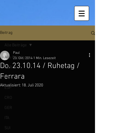
Beitrag
Alle Beiträge
Paul
Alle Beiträge
23. Okt. 2014
1 Min. Lesezeit
Do. 23.10.14 / Ruhetag /
GBR
Ferrara
FRA
Aktualisiert:
18. Juli 2020
ESP
CRO
GER
ITA
SUI