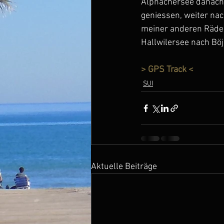
Alpnachersee danach V
geniessen, weiter nac
meiner anderen Räder
Hallwilersee nach Böju
> GPS Track <
SUI
Aktuelle Beiträge