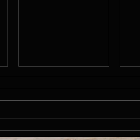
Fr. 16.06.23 / Horw - Giswil /
Do. 1
34 km, 183 Hm
59 k