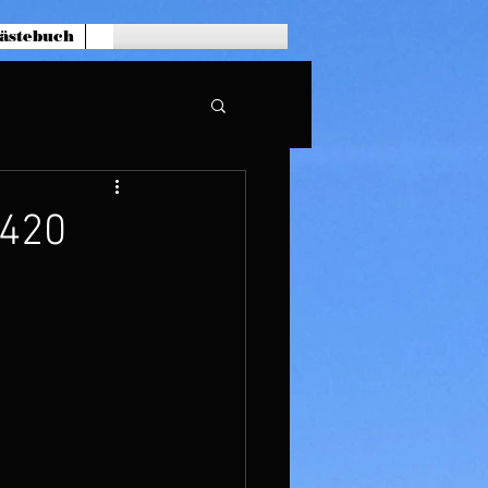
ästebuch
 420