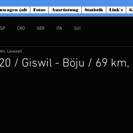
nwagen (alt
Fotos
Ausrüstung
Statistik
Link`s
G
ESP
CRO
GER
ITA
SUI
Min. Lesezeit
20 / Giswil - Böju / 69 km,