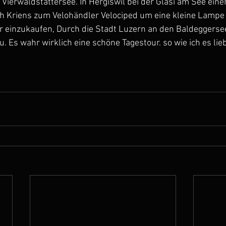
ierwaldstättersee. In Hergiswil bei der Glasi am See eine
h Kriens zum Velohändler Velociped um eine kleine Lampe 
 einzukaufen, Durch die Stadt Luzern an den Baldeggerse
. Es wahr wirklich eine schöne Tagestour. so wie ich es lie