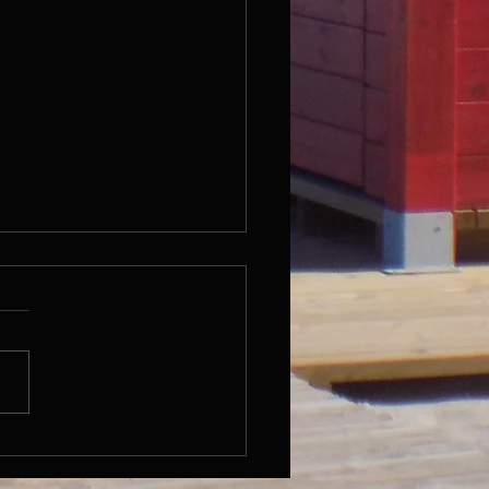
5.06.23 / Reinach - Horw /
m, 267 Hm