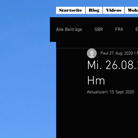
Startseite
Blog
Videos
Woh
Alle Beiträge
GBR
FRA
Paul
27. Aug. 2020
1 
Mi. 26.08.
Hm
Aktualisiert:
10. Sept. 2020