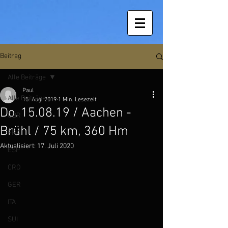
Beitrag
Alle Beiträge
Paul
Alle Beiträge
15. Aug. 2019
1 Min. Lesezeit
Do. 15.08.19 / Aachen -
GBR
Brühl / 75 km, 360 Hm
FRA
Aktualisiert:
17. Juli 2020
ESP
CRO
GER
ITA
SUI