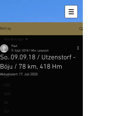
Beitrag
Alle Beiträge
Paul
Alle Beiträge
9. Sept. 2018
1 Min. Lesezeit
So. 09.09.18 / Utzenstorf -
GBR
Böju / 78 km, 418 Hm
FRA
Aktualisiert:
17. Juli 2020
ESP
CRO
GER
ITA
SUI