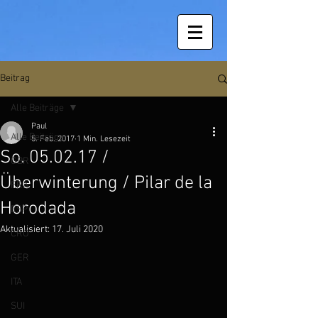
Beitrag
Alle Beiträge
Paul
Alle Beiträge
5. Feb. 2017
1 Min. Lesezeit
So. 05.02.17 /
GBR
Überwinterung / Pilar de la
FRA
Horodada
ESP
Aktualisiert:
17. Juli 2020
CRO
GER
ITA
SUI