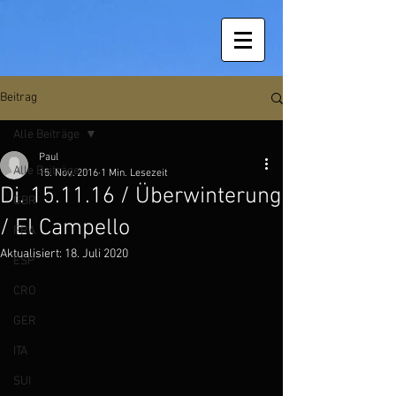
Beitrag
Alle Beiträge
Paul
Alle Beiträge
15. Nov. 2016
1 Min. Lesezeit
Di. 15.11.16 / Überwinterung
GBR
/ El Campello
FRA
Aktualisiert:
18. Juli 2020
ESP
CRO
GER
ITA
SUI