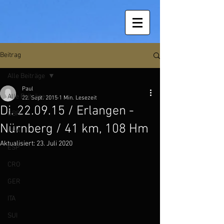
Beitrag
Alle Beiträge
Paul
Alle Beiträge
22. Sept. 2015
1 Min. Lesezeit
Di. 22.09.15 / Erlangen -
GBR
Nürnberg / 41 km, 108 Hm
FRA
Aktualisiert:
23. Juli 2020
ESP
CRO
GER
ITA
SUI