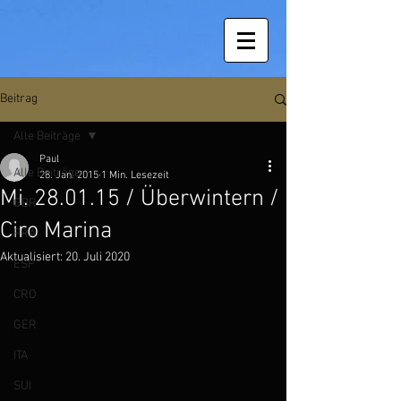
Beitrag
Alle Beiträge
Paul
Alle Beiträge
28. Jan. 2015
1 Min. Lesezeit
Mi. 28.01.15 / Überwintern /
GBR
Ciro Marina
FRA
Aktualisiert:
20. Juli 2020
ESP
CRO
GER
ITA
SUI