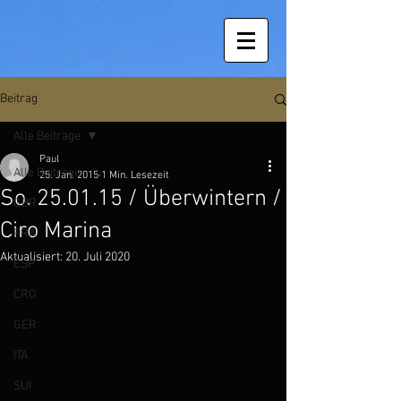
Beitrag
Alle Beiträge
Paul
Alle Beiträge
25. Jan. 2015
1 Min. Lesezeit
So. 25.01.15 / Überwintern /
GBR
Ciro Marina
FRA
Aktualisiert:
20. Juli 2020
ESP
CRO
GER
ITA
SUI