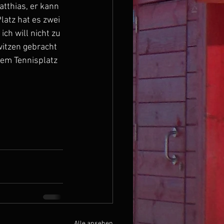
tthias, er kann 
atz hat es zwei 
ch will nicht zu 
witzen gebracht 
dem Tennisplatz 
Alle ansehen