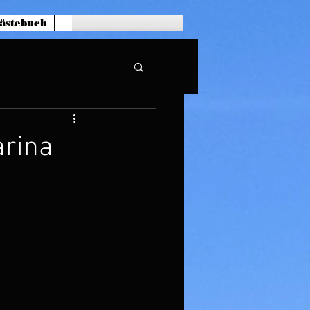
ästebuch
arina