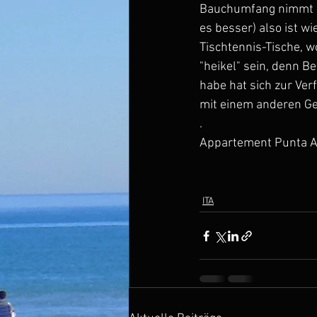
Bauchumfang nimmt la
es besser) also ist w
Tischtennis-Tische, wo
"heikel" sein, denn B
habe hat sich zur Ver
mit einem anderen Geg
.
Appartement Punta Al
ITA