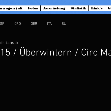
nwagen (alt
Fotos
Ausrüstung
Statistik
Link`s
G
ESP
CRO
GER
ITA
SUI
Min. Lesezeit
.15 / Überwintern / Ciro M