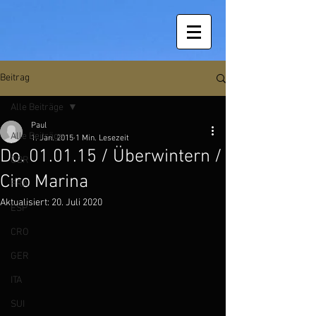
Beitrag
Alle Beiträge
Paul
Alle Beiträge
1. Jan. 2015
1 Min. Lesezeit
Do. 01.01.15 / Überwintern /
GBR
Ciro Marina
FRA
Aktualisiert:
20. Juli 2020
ESP
CRO
GER
ITA
SUI